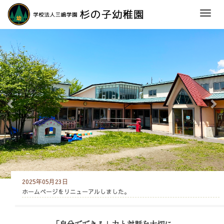
M
e
前
次
n
へ
へ
u
2025年05月23日
ホームページをリニューアルしました。
「自分でできる」力と対話を大切に